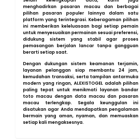
Selain kelengkapan data, kami juga
menghadirkan pasaran macau dan berbagai
pilihan pasaran populer lainnya dalam satu
platform yang terintegrasi. Keberagaman pilihan
ini memberikan keleluasaan bagi setiap pemain
untuk menyesuaikan permainan sesuai preferensi,
didukung sistem yang stabil agar proses
pemasangan berjalan lancar tanpa gangguan
berarti setiap saat.
Dengan dukungan sistem keamanan terjamin,
layanan pelanggan siap membantu 24 jam,
kemudahan transaksi, serta tampilan antarmuka
modern yang ringan, ALEXISTOGEL adalah pilihan
paling tepat untuk menikmati layanan bandar
toto macau dengan data macau dan pasaran
macau terlengkap. Segala keunggulan ini
disatukan agar Anda mendapatkan pengalaman
bermain yang aman, nyaman, dan memuaskan
setiap kali mengaksesnya.