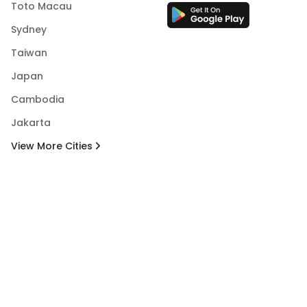
Toto Macau
Sydney
Taiwan
Japan
Cambodia
Jakarta
View More Cities