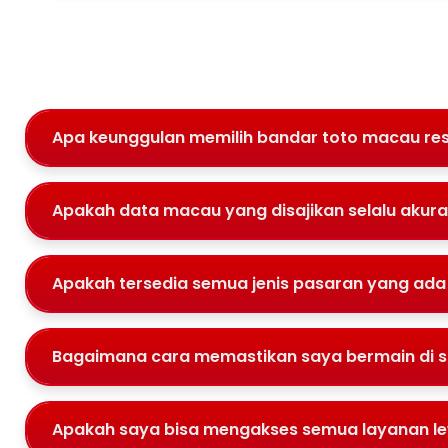
PERTANYAAN 
Apa keunggulan memilih bandar toto macau res
Apakah data macau yang disajikan selalu akura
Apakah tersedia semua jenis pasaran yang ada
Bagaimana cara memastikan saya bermain di 
Apakah saya bisa mengakses semua layanan le