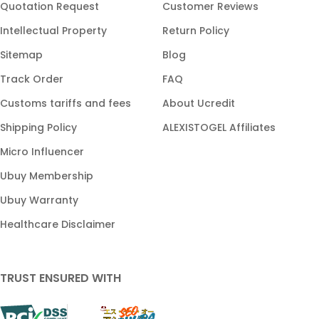
Quotation Request
Customer Reviews
Intellectual Property
Return Policy
Sitemap
Blog
Track Order
FAQ
Customs tariffs and fees
About Ucredit
Shipping Policy
ALEXISTOGEL Affiliates
Micro Influencer
Ubuy Membership
Ubuy Warranty
Healthcare Disclaimer
TRUST ENSURED WITH