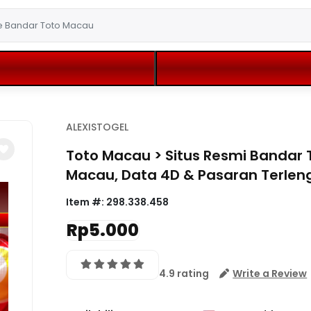
ALEXISTOGEL
Toto Macau > Situs Resmi Bandar 
Macau, Data 4D & Pasaran Terlen
Item #:
298.338.458
Rp5.000
4.9 rating
Write a Review