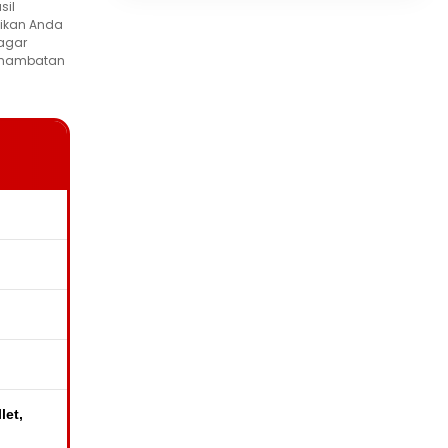
SITUS MACAU
sil
tikan Anda
SITUS TOTO MACAU
 agar
 hambatan
let,